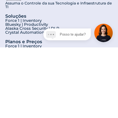
Assuma o Controle da sua Tecnologia e Infraestrutura de
TI
Soluções
Force 1 | Inventory
Bluesky | Productivity
Alaska Cross Security | DLP
Crystal Automation | RPA
Posso te ajudar?
Planos e Preços
Force 1 | Inventory
Bluesky | Productivity
Alaska Cross Security | DLP
Crystal Automation | RPA
Sobre Nós
Conheça nossa História
Privacidade
Aviso de Privacidade
Termos Gerais de Uso
Política de Privacidade