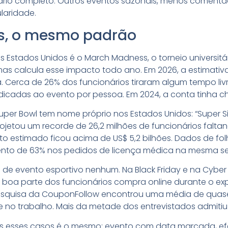
ário completo. Outros eventos sazonais, menos coment
laridade.
os, o mesmo padrão
 Estados Unidos é o March Madness, o torneio universitá
mas calcula esse impacto todo ano. Em 2026, a estimativa
 Cerca de 26% dos funcionários tiraram algum tempo livr
dicadas ao evento por pessoa. Em 2024, a conta tinha ch
uper Bowl tem nome próprio nos Estados Unidos: “Super S
ojetou um recorde de 26,2 milhões de funcionários falta
o estimado ficou acima de US$ 5,2 bilhões. Dados de f
to de 63% nos pedidos de licença médica na mesma se
e evento esportivo nenhum. Na Black Friday e na Cyber
oa parte dos funcionários compra online durante o ex
squisa da CouponFollow encontrou uma média de quase
 no trabalho. Mais da metade dos entrevistados admitiu 
dos esses casos é o mesmo: evento com data marcada, e