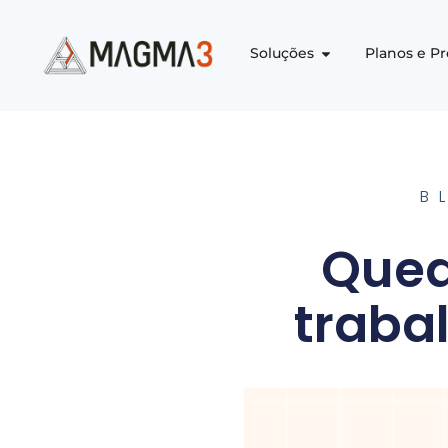
Soluções
Planos e P
B
Qued
traba