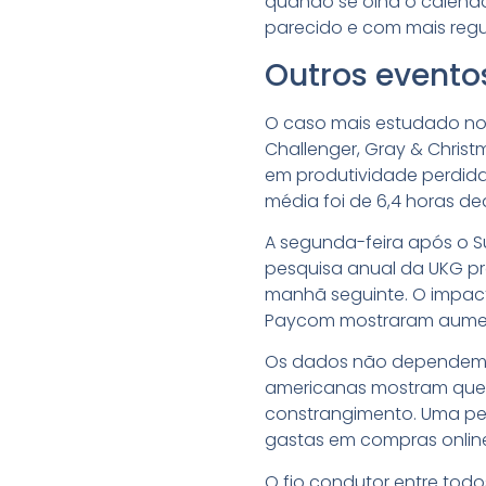
quando se olha o calend
parecido e com mais regu
Outros event
O caso mais estudado nos
Challenger, Gray & Christ
em produtividade perdida.
média foi de 6,4 horas de
A segunda-feira após o S
pesquisa anual da UKG pr
manhã seguinte. O impact
Paycom mostraram aumen
Os dados não dependem d
americanas mostram que b
constrangimento. Uma pe
gastas em compras online
O fio condutor entre to