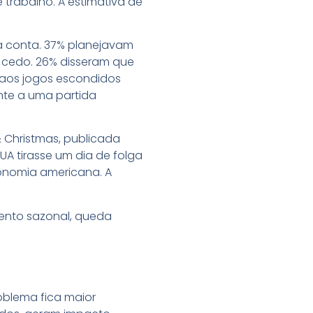
 trabalho. A estimativa de
a conta. 37% planejavam
s cedo. 26% disseram que
ir aos jogos escondidos
nte a uma partida
& Christmas, publicada
A tirasse um dia de folga
onomia americana. A
ento sazonal, queda
oblema fica maior