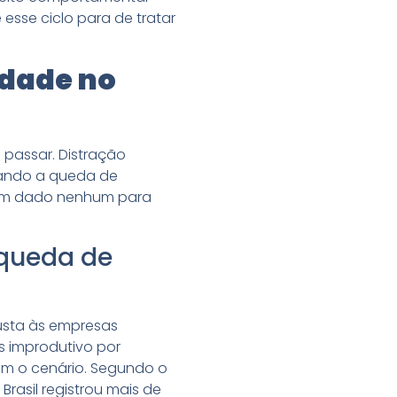
sse ciclo para de tratar
idade no
 passar. Distração
uando a queda de
 sem dado nenhum para
 queda de
custa às empresas
as improdutivo por
am o cenário. Segundo o
Brasil registrou mais de