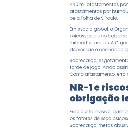
440 mil afastamentos por
afastamentos por burnou
pela Folha de S.Paulo.
Em escala global, a Orga
psicossociais no trabalho
mil mortes anuais. A Org
depressão e ansiedade g
Sobrecarga, esgotamento 
tarde de jogo. Ainda ass
Como afastamento, erro 
NR-1 e risco
obrigação l
Esse custo invisível ganh
os fatores de risco psico
Sobrecarga, metas abusiv