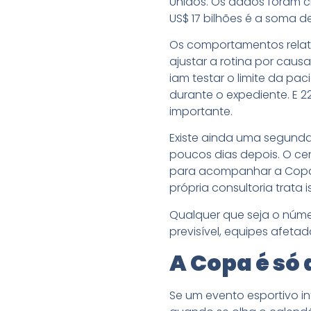
Unidos. Os dados foram cr
US$ 17 bilhões é a soma d
Os comportamentos relat
ajustar a rotina por caus
iam testar o limite da pa
durante o expediente. E 
importante.
Existe ainda uma segunda 
poucos dias depois. O ce
para acompanhar a Copa, 
própria consultoria trata
Qualquer que seja o núm
previsível, equipes afeta
A Copa é só 
Se um evento esportivo i