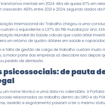
 transtornos mentais em 2024. Alta de quase 67% em rela
t cresceram 493% entre 2021 e 2024, segundo dados da 
nização Internacional do Trabalho chegou a uma conclusã
 custam o equivalente a 1,37% do PIB mundial por ano. Es
anização Mundial da Saúde calcula que cada dólar inves
era um retorno de quatro dólares em saúde e capacidad
e falta de gestão de carga de trabalho custam muito 
im, a maior parte das empresas só descobre isso depois 
ou pedido de demissão.
s psicossociais: de pauta d
egal
ou um nome técnico e uma data no calendário. A Portaria M
ssociais relacionados ao trabalho dentro do GRO e do PGR,
as, assédio e esgotamento passam a ter o mesmo statu