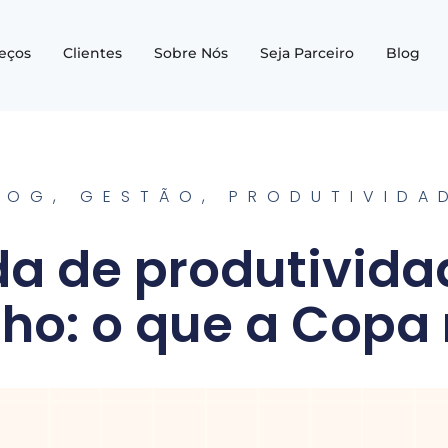
reços
Clientes
Sobre Nós
Seja Parceiro
Blog
LOG
,
GESTÃO
,
PRODUTIVIDA
a de produtivida
lho: o que a Copa 