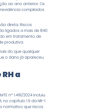
ção ao ano anterior. Os
Previdência compilados
o direta. Riscos
tão ligados a mais de 840
tido em tratamento de
e produtiva.
mais do que qualquer
que o dano já apareceu.
e RH a
TE nº 1.419/2024 incluiu
 no capítulo 1.5 da NR-1.
s normativo que riscos