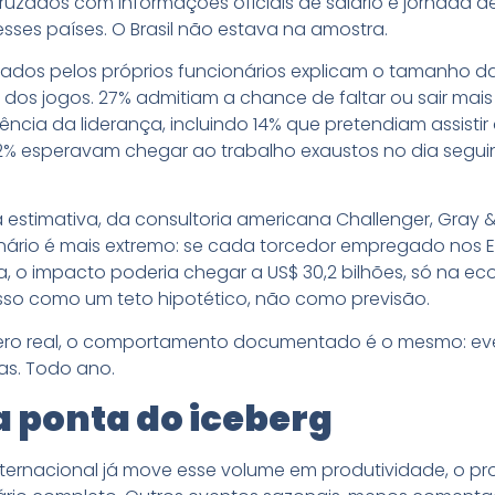
uzados com informações oficiais de salário e jornada de
esses países. O Brasil não estava na amostra.
ados pelos próprios funcionários explicam o tamanho d
a dos jogos. 27% admitiam a chance de faltar ou sair mai
ciência da liderança, incluindo 14% que pretendiam assist
22% esperavam chegar ao trabalho exaustos no dia segui
estimativa, da consultoria americana Challenger, Gray 
nário é mais extremo: se cada torcedor empregado nos EU
o impacto poderia chegar a US$ 30,2 bilhões, só na ec
 isso como um teto hipotético, não como previsão.
ero real, o comportamento documentado é o mesmo: ev
das. Todo ano.
a ponta do iceberg
nternacional já move esse volume em produtividade, o pr