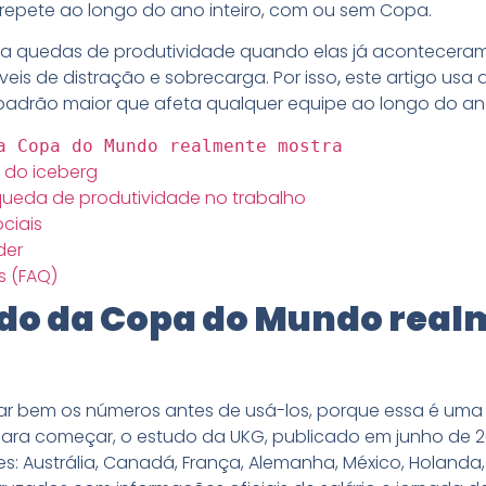
e repete ao longo do ano inteiro, com ou sem Copa.
a quedas de produtividade quando elas já acontecera
íveis de distração e sobrecarga. Por isso
,
este artigo usa
padrão maior que afeta qualquer equipe ao longo do an
a Copa do Mundo realmente mostra
 do iceberg
 queda de produtividade no trabalho
ociais
der
s (FAQ)
udo da Copa do Mundo rea
arar bem os números antes de usá-los, porque essa é u
ara começar, o estudo da UKG, publicado em junho de 20
es: Austrália, Canadá, França, Alemanha, México, Holanda