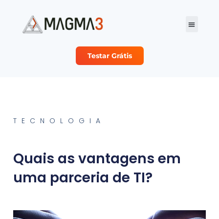
Testar Grátis
Planos e Preço
Sobre Nós
Seja nosso Parc
TECNOLOGIA
Quais as vantagens em
uma parceria de TI?