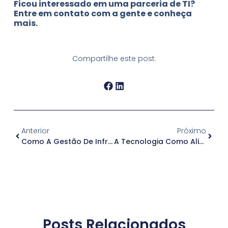
Ficou interessado em uma parceria de TI?
Entre em contato com a gente e conheça
mais.
Compartilhe este post:
Anterior
Próximo
Como A Gestão De Infraestrutura De TI Agrega Na Vida Útil Dos Equipamentos?
A Tecnologia Como Aliada No Controle De Ativos De TI Das Empresas
Posts Relacionados