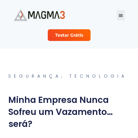
Testar Grátis
Planos e Preço
Sobre Nós
Seja nosso Parc
SEGURANÇA
,
TECNOLOGIA
Minha Empresa Nunca
Sofreu um Vazamento…
será?