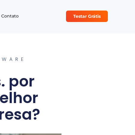
Contato
Testar Grátis
TWARE
. por
melhor
resa?