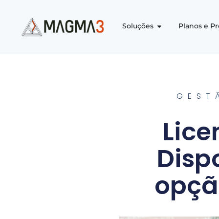
Soluções
Planos e P
GEST
Lice
Dispo
opçã