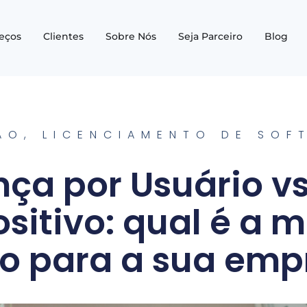
reços
Clientes
Sobre Nós
Seja Parceiro
Blog
ÃO
,
LICENCIAMENTO DE SOF
nça por Usuário vs
sitivo: qual é a 
o para a sua emp