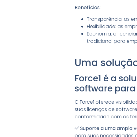
Benefícios:
Transparência: as 
Flexibilidade: as em
Economia: o licenc
tradicional para em
Uma solução
Force1 é a sol
software para
O Force1 oferece visibili
suas licenças de softwar
conformidade com os term
✅
Suporte a uma ampla va
para suas necessidades e