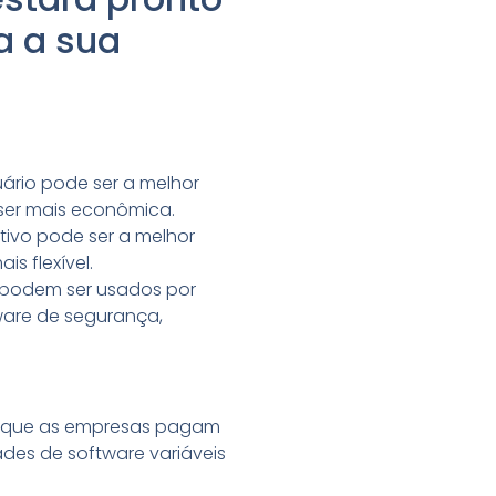
a a sua
uário pode ser a melhor
 ser mais econômica.
itivo pode ser a melhor
s flexível.
, podem ser usados por
tware de segurança,
m que as empresas pagam
es de software variáveis