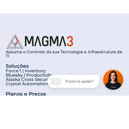
Assuma o Controle da sua Tecnologia e Infraestrutura de
TI
Soluções
Force 1 | Inventory
Bluesky | Productivity
Alaska Cross Security | DLP
Posso te ajudar?
Crystal Automation | RPA
Planos e Preços
Force 1 | Inventory
Bluesky | Productivity
Alaska Cross Security | DLP
Crystal Automation | RPA
Sobre Nós
Conheça nossa História