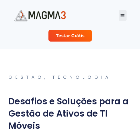
Testar Grátis
Planos e Preço
Sobre Nós
Seja nosso Parc
GESTÃO
,
TECNOLOGIA
Desafios e Soluções para a
Gestão de Ativos de TI
Móveis