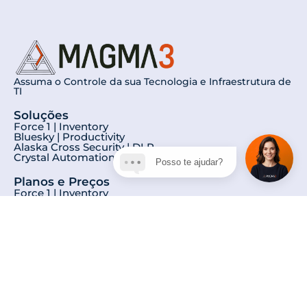
Assuma o Controle da sua Tecnologia e Infraestrutura de
TI
Soluções
Force 1 | Inventory
Bluesky | Productivity
Alaska Cross Security | DLP
Crystal Automation | RPA
Posso te ajudar?
Planos e Preços
Force 1 | Inventory
Bluesky | Productivity
Alaska Cross Security | DLP
Crystal Automation | RPA
Sobre Nós
Conheça nossa História
Privacidade
Aviso de Privacidade
Termos Gerais de Uso