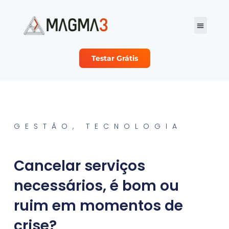
Testar Grátis
Planos e Preço
Sobre Nós
Seja nosso Parc
GESTÃO
,
TECNOLOGIA
Cancelar serviços
necessários, é bom ou
ruim em momentos de
crise?