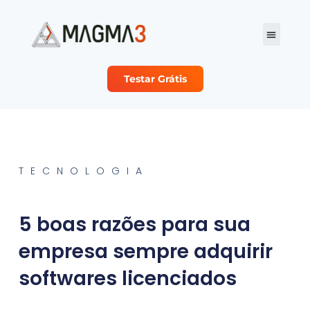
Testar Grátis
Planos e Preço
Sobre Nós
Seja nosso Parc
TECNOLOGIA
5 boas razões para sua
empresa sempre adquirir
softwares licenciados