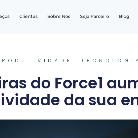
reços
Clientes
Sobre Nós
Seja Parceiro
Blog
PRODUTIVIDADE
,
TECNOLOGI
ras do Force1 au
ividade da sua 