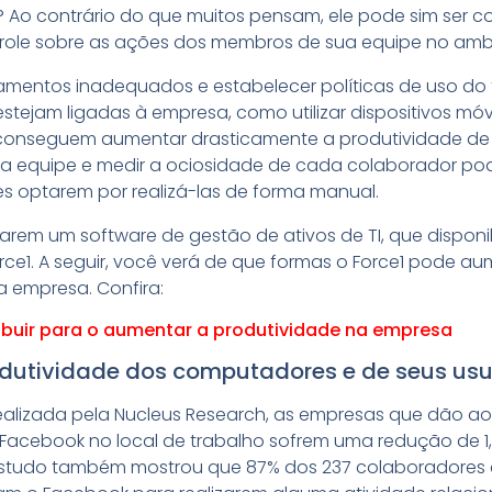
? Ao contrário do que muitos pensam, ele pode sim ser c
role sobre as ações dos membros de sua equipe no ambi
amentos inadequados e estabelecer políticas de uso d
stejam ligadas à empresa, como utilizar dispositivos móv
s conseguem aumentar drasticamente a produtividade de 
da equipe e medir a ociosidade de cada colaborador pod
ores optarem por realizá-las de forma manual.
lizarem um software de gestão de ativos de TI, que dispon
ce1. A seguir, você verá de que formas o Force1 pode a
 empresa. Confira:
ribuir para o aumentar a produtividade na empresa
odutividade dos computadores e de seus usu
ealizada pela Nucleus Research, as empresas que dão a
 Facebook no local de trabalho sofrem uma redução de 1
estudo também mostrou que 87% dos 237 colaboradores 