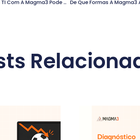
Como Uma Parceria De TI Com A Magma3 Pode Agregar Valor Ao Seu Negócio
sts Relaciona