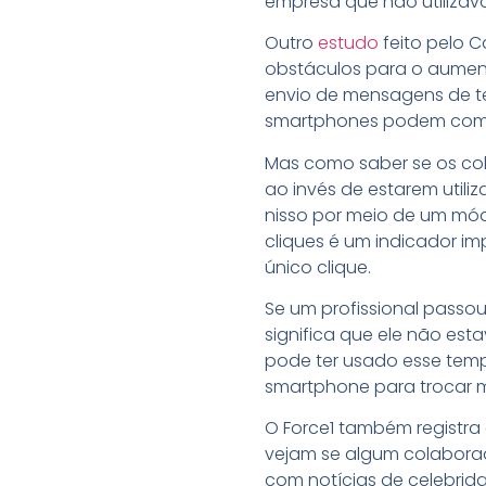
empresa que não utilizav
Outro
estudo
feito pelo C
obstáculos para o aument
envio de mensagens de te
smartphones podem comp
Mas como saber se os co
ao invés de estarem util
nisso por meio de um mód
cliques é um indicador i
único clique.
Se um profissional passo
significa que ele não est
pode ter usado esse temp
smartphone para trocar m
O Force1 também registra
vejam se algum colaborad
com notícias de celebrida