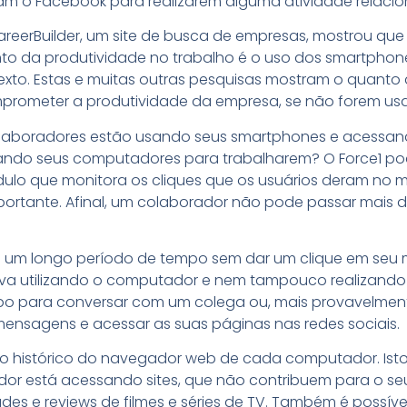
am o Facebook para realizarem alguma atividade relacio
areerBuilder, um site de busca de empresas, mostrou que
o da produtividade no trabalho é o uso dos smartphones
xto. Estas e muitas outras pesquisas mostram o quanto a
rometer a produtividade da empresa, se não forem us
laboradores estão usando seus smartphones e acessand
izando seus computadores para trabalharem? O Force1 po
ulo que monitora os cliques que os usuários deram no 
mportante. Afinal, um colaborador não pode passar mais 
u um longo período de tempo sem dar um clique em seu m
ava utilizando o computador e nem tampouco realizando a
o para conversar com um colega ou, mais provavelmente,
ensagens e acessar as suas páginas nas redes sociais.
 o histórico do navegador web de cada computador. Isto
or está acessando sites, que não contribuem para o se
des e reviews de filmes e séries de TV. Também é possível