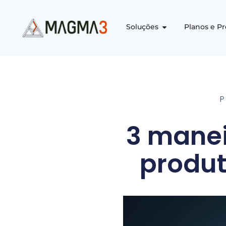
Soluções
Planos e P
3 manei
produt