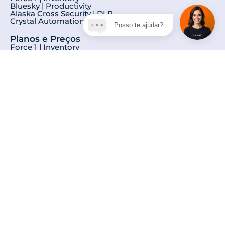
Bluesky | Productivity
Alaska Cross Security | DLP
Crystal Automation | RPA
Posso te ajudar?
Planos e Preços
Force 1 | Inventory
Bluesky | Productivity
Alaska Cross Security | DLP
Crystal Automation | RPA
Sobre Nós
Conheça nossa História
Privacidade
Aviso de Privacidade
Termos Gerais de Uso
Política de Privacidade
Magma3 ® | DF STAMATO & CIA. LTDA. | CNPJ:
22.539.869/0001-41